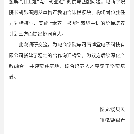
缓解 “用工难” 与 “就业难” 的供需匹配问题。电商学院
院长胡银着则从重构产教融合课程模块、构建岗位胜任
力对标模型、实施 “素养 + 技能” 双线并进的阶梯培养
计划三方面提出协同育人。
此次调研交流，为电商学院与河南博堂电子科技有
限公司搭建了稳定的合作沟通桥梁，为双方后续深化产
教融合、共建实践基地、联合培养人才奠定了坚实基
础。
图文/杨贝贝
审核/胡银着