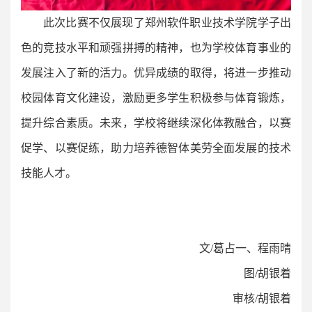
此次比赛不仅展现了郑州软件职业技术学院学子出
色的竞技水平和顽强拼搏的精神，也为学校体育事业的
发展注入了新的活力。优异成绩的取得，将进一步推动
校园体育文化建设，激励更多学生积极参与体育锻炼，
提升综合素质。未来，学校将继续深化体教融合，以赛
促学、以赛促练，助力培养德智体美劳全面发展的技术
技能人才。
文/葛占一、程雨晴
图/胡银着
审核/胡银着