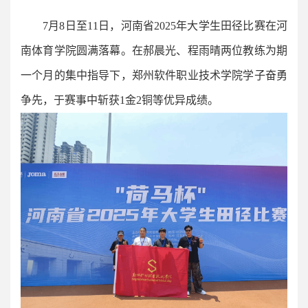
7月8日至11日，河南省2025年大学生田径比赛在河
南体育学院圆满落幕。在郝晨光、程雨晴两位教练为期
一个月的集中指导下，郑州软件职业技术学院学子奋勇
争先，于赛事中斩获1金2铜等优异成绩。