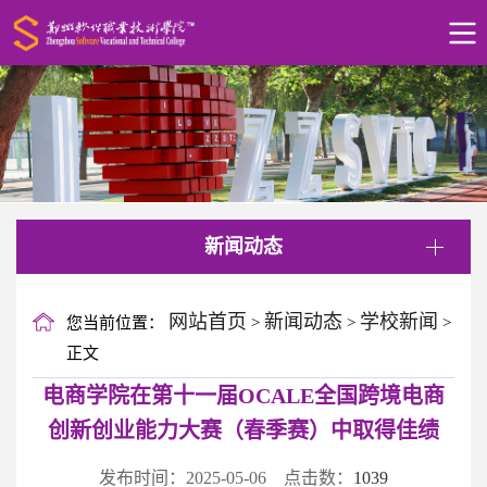
新闻动态
网站首页
新闻动态
学校新闻
您当前位置：
>
>
>
正文
电商学院在第十一届OCALE全国跨境电商
创新创业能力大赛（春季赛）中取得佳绩
发布时间：2025-05-06 点击数：
1039