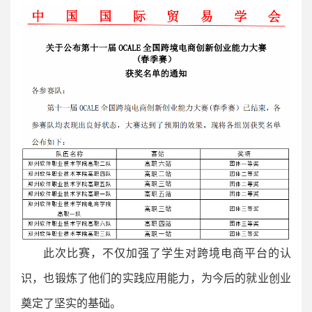
此次比赛，不仅加强了学生对跨境电商平台的认
识，也锻炼了他们的实践应用能力，为今后的就业创业
奠定了坚实的基础。